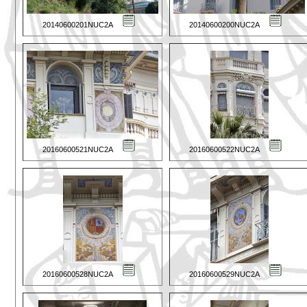
20140600201NUC2A
20140600200NUC2A
20160600521NUC2A
20160600522NUC2A
20160600528NUC2A
20160600529NUC2A