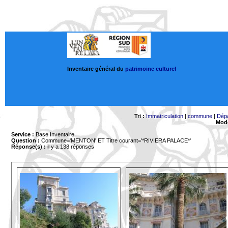
Inventaire général du
patrimoine culturel
Tri :
Immatriculation
|
commune
|
Dép
Mode
Service :
Base Inventaire
Question :
Commune='MENTON'
ET Titre courant='*RIVIERA PALACE*'
Réponse(s) :
il y a 138 réponses