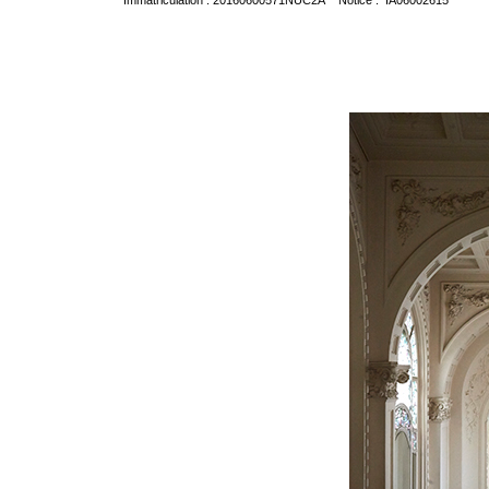
Immatriculation : 20160600571NUC2A Notice : IA06002615