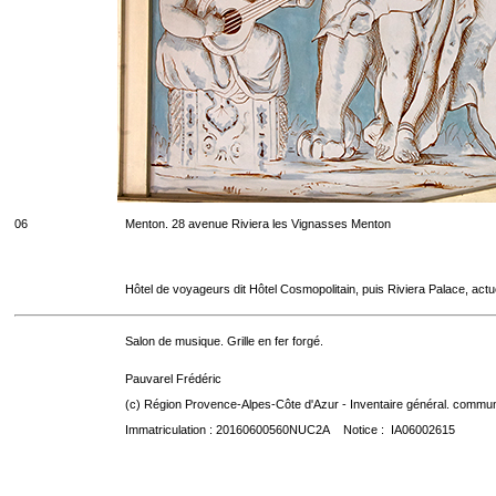
06
Menton. 28 avenue Riviera les Vignasses Menton
Hôtel de voyageurs dit Hôtel Cosmopolitain, puis Riviera Palace, act
Salon de musique. Grille en fer forgé.
Pauvarel Frédéric
(c) Région Provence-Alpes-Côte d'Azur - Inventaire général. communic
Immatriculation : 20160600560NUC2A Notice : IA06002615