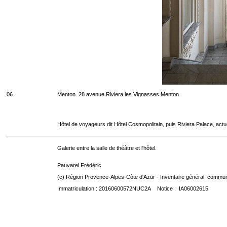
06
Menton. 28 avenue Riviera les Vignasses Menton
Hôtel de voyageurs dit Hôtel Cosmopolitain, puis Riviera Palace, act
Galerie entre la salle de théâtre et l'hôtel.
Pauvarel Frédéric
(c) Région Provence-Alpes-Côte d'Azur - Inventaire général. communic
Immatriculation : 20160600572NUC2A Notice : IA06002615