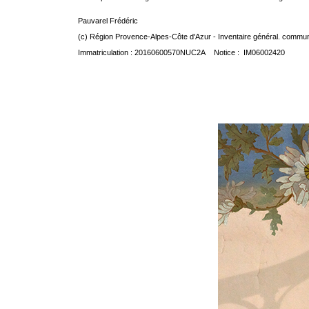
Pauvarel Frédéric
(c) Région Provence-Alpes-Côte d'Azur - Inventaire général. communic
Immatriculation : 20160600570NUC2A Notice : IM06002420