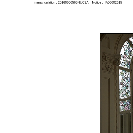
Immatriculation : 20160600565NUC2A Notice : IA06002615