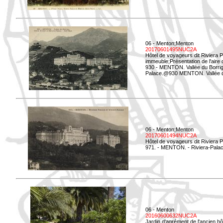
06 - Menton;Menton
20170601495NUC2A
Hôtel de voyageurs dit Riviera 
immeuble;Présentation de l'aire
930 - MENTON. Vallée du Borrigo
Palace.@930 MENTON. Vallée du 
06 - Menton;Menton
20170601494NUC2A
Hôtel de voyageurs dit Riviera 
971. - MENTON. - Riviera-Palac
06 - Menton
20160600632NUC2A
Jardin d'agrément de l'ancien hô