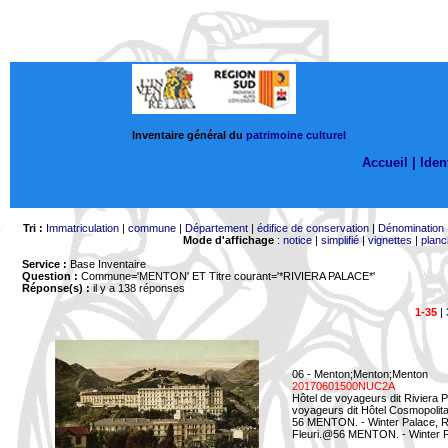
Inventaire général du
patrimoine culturel
Accueil |
Ident
Tri :
Immatriculation
|
commune
|
Département
|
édifice de conservation
|
Dénomination
Mode d'affichage
:
notice
|
simplifié
|
vignettes
|
planc
Service :
Base Inventaire
Question :
Commune='MENTON'
ET Titre courant='*RIVIERA PALACE*'
Réponse(s) :
il y a 138 réponses
1-35
|
06 - Menton;Menton;Menton
20170601500NUC2A
Hôtel de voyageurs dit Riviera 
voyageurs dit Hôtel Cosmopolita
56 MENTON. - Winter Palace, Ri
Fleuri.@56 MENTON. - Winter Pal