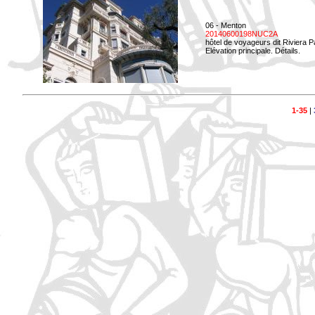
06 - Menton
20140600198NUC2A
hôtel de voyageurs dit Riviera 
Elévation principale. Détails.
1-35
|