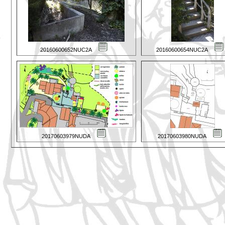
20160600652NUC2A
20160600654NUC2A
20170603979NUDA
20170603980NUDA