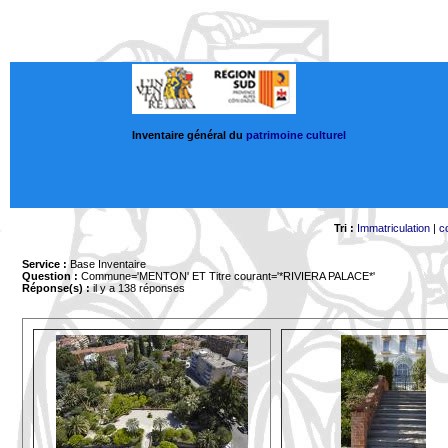
Inventaire général du
patrimoine culturel
Tri :
Immatriculation
|
c
Service :
Base Inventaire
Question :
Commune='MENTON'
ET Titre courant='*RIVIERA PALACE*'
Réponse(s) :
il y a 138 réponses