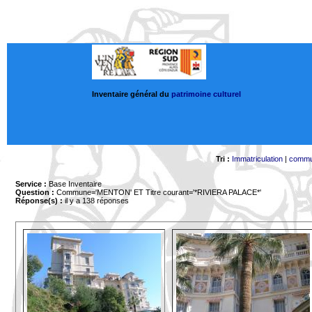
Inventaire général du
patrimoine culturel
Tri :
Immatriculation
|
comm
Service :
Base Inventaire
Question :
Commune='MENTON'
ET Titre courant='*RIVIERA PALACE*'
Réponse(s) :
il y a 138 réponses