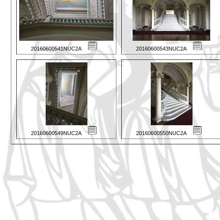
20160600541NUC2A
20160600543NUC2A
20160600549NUC2A
20160600550NUC2A