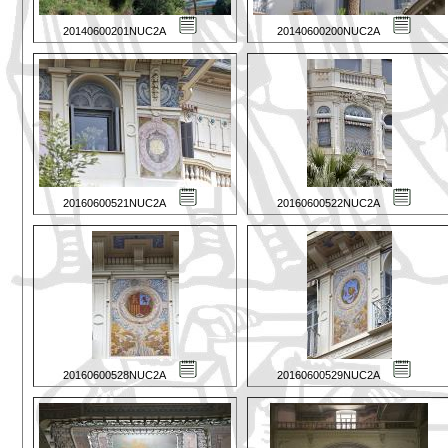
20140600201NUC2A
20140600200NUC2A
20160600521NUC2A
20160600522NUC2A
20160600528NUC2A
20160600529NUC2A