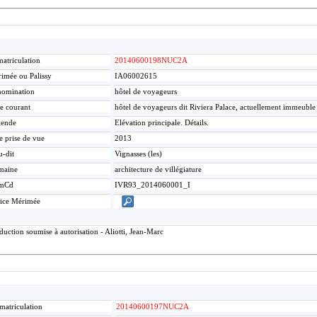
atriculation
20140600198NUC2A
imée ou Palissy
IA06002615
omination
hôtel de voyageurs
re courant
hôtel de voyageurs dit Riviera Palace, actuellement immeuble
gende
Elévation principale. Détails.
e prise de vue
2013
u-dit
Vignasses (les)
maine
architecture de villégiature
mCd
IVR93_2014060001_I
ice Mérimée
ction soumise à autorisation - Aliotti, Jean-Marc
matriculation
20140600197NUC2A