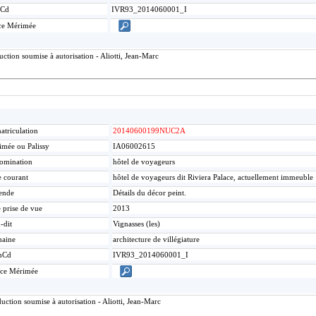
Cd
IVR93_2014060001_I
ce Mérimée
tion soumise à autorisation - Aliotti, Jean-Marc
triculation
20140600199NUC2A
mée ou Palissy
IA06002615
omination
hôtel de voyageurs
e courant
hôtel de voyageurs dit Riviera Palace, actuellement immeuble
ende
Détails du décor peint.
 prise de vue
2013
-dit
Vignasses (les)
aine
architecture de villégiature
mCd
IVR93_2014060001_I
ice Mérimée
ction soumise à autorisation - Aliotti, Jean-Marc