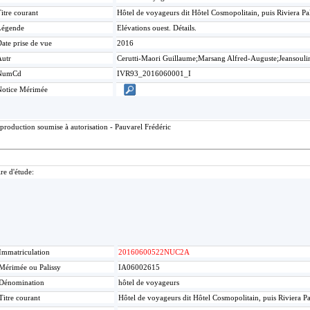
itre courant
Hôtel de voyageurs dit Hôtel Cosmopolitain, puis Riviera P
Légende
Elévations ouest. Détails.
ate prise de vue
2016
Autr
Cerutti-Maori Guillaume;Marsang Alfred-Auguste;Jeansouli
NumCd
IVR93_2016060001_I
Notice Mérimée
production soumise à autorisation - Pauvarel Frédéric
re d'étude:
Immatriculation
20160600522NUC2A
Mérimée ou Palissy
IA06002615
Dénomination
hôtel de voyageurs
Titre courant
Hôtel de voyageurs dit Hôtel Cosmopolitain, puis Riviera P