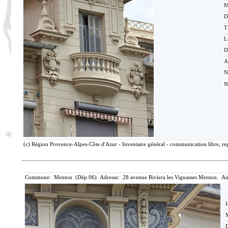
M
D
T
L
D
A
N
N
(c) Région Provence-Alpes-Côte d'Azur - Inventaire général - communication libre, rep
Commune: Menton (Dép.06) Adresse: 28 avenue Riviera les Vignasses Menton. Ai
I
M