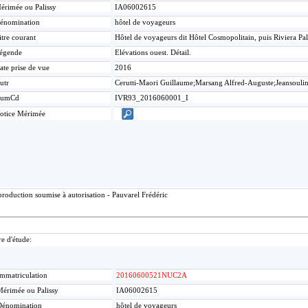
érimée ou Palissy
IA06002615
énomination
hôtel de voyageurs
itre courant
Hôtel de voyageurs dit Hôtel Cosmopolitain, puis Riviera Pa
égende
Elévations ouest. Détail.
ate prise de vue
2016
utr
Cerutti-Maori Guillaume;Marsang Alfred-Auguste;Jeansouli
umCd
IVR93_2016060001_I
otice Mérimée
roduction soumise à autorisation - Pauvarel Frédéric
re d'étude:
mmatriculation
20160600521NUC2A
érimée ou Palissy
IA06002615
Dénomination
hôtel de voyageurs