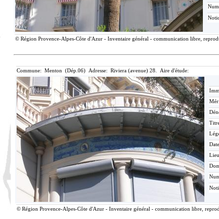
Num
Noti
© Région Provence-Alpes-Côte d'Azur - Inventaire général - communication libre, reproduc
Commune: Menton (Dép.06) Adresse: Riviera (avenue) 28. Aire d'étude:
Imma
Méri
Dén
Titr
Lég
Date
Lieu
Dom
Nu
Not
© Région Provence-Alpes-Côte d'Azur - Inventaire général - communication libre, reprodu