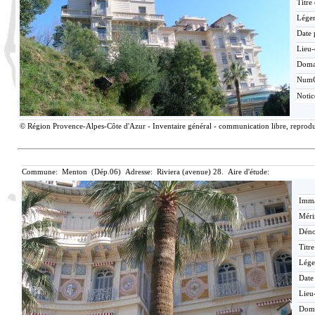
Titre
Lége
Date 
Lieu-
Doma
Num
Noti
© Région Provence-Alpes-Côte d'Azur - Inventaire général - communication libre, reproduc
Commune: Menton (Dép.06) Adresse: Riviera (avenue) 28. Aire d'étude:
Imma
Méri
Déno
Titr
Lége
Date
Lieu
Dom