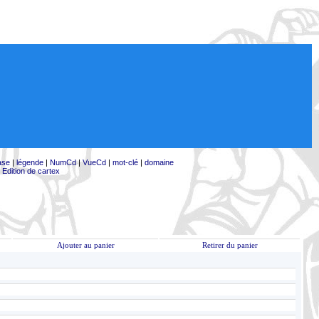
ase
|
légende
|
NumCd
|
VueCd
|
mot-clé
|
domaine
|
Edition de cartex
Ajouter au panier
Retirer du panier