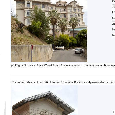
Dé
Ti
L
Da
Au
N
No
(c) Région Provence-Alpes-Côte d'Azur - Inventaire général - communication libre, rep
Commune: Menton (Dép.06) Adresse: 28 avenue Riviera les Vignasses Menton. Air
I