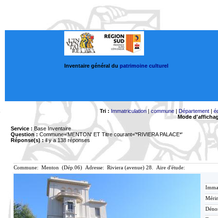
Inventaire général du
patrimoine culturel
Tri :
Immatriculation
|
commune
|
Département
|
é
Mode d'afficha
Service :
Base Inventaire
Question :
Commune='MENTON'
ET Titre courant='*RIVIERA PALACE*'
Réponse(s) :
il y a 138 réponses
Commune: Menton (Dép.06) Adresse: Riviera (avenue) 28. Aire d'étude:
Immat
Mérim
Déno