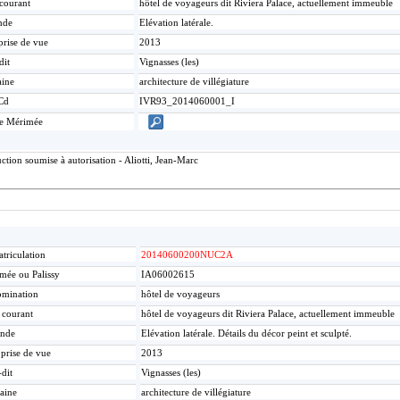
 courant
hôtel de voyageurs dit Riviera Palace, actuellement immeuble
nde
Elévation latérale.
prise de vue
2013
dit
Vignasses (les)
ine
architecture de villégiature
Cd
IVR93_2014060001_I
ce Mérimée
tion soumise à autorisation - Aliotti, Jean-Marc
triculation
20140600200NUC2A
mée ou Palissy
IA06002615
mination
hôtel de voyageurs
e courant
hôtel de voyageurs dit Riviera Palace, actuellement immeuble
nde
Elévation latérale. Détails du décor peint et sculpté.
 prise de vue
2013
-dit
Vignasses (les)
aine
architecture de villégiature