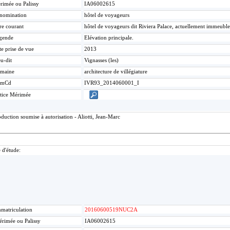
rimée ou Palissy
IA06002615
nomination
hôtel de voyageurs
re courant
hôtel de voyageurs dit Riviera Palace, actuellement immeuble
gende
Elévation principale.
te prise de vue
2013
u-dit
Vignasses (les)
maine
architecture de villégiature
umCd
IVR93_2014060001_I
tice Mérimée
uction soumise à autorisation - Aliotti, Jean-Marc
 d'étude:
matriculation
20160600519NUC2A
rimée ou Palissy
IA06002615