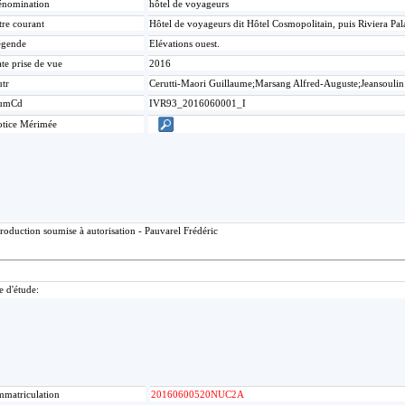
nomination
hôtel de voyageurs
tre courant
Hôtel de voyageurs dit Hôtel Cosmopolitain, puis Riviera Pa
égende
Elévations ouest.
te prise de vue
2016
tr
Cerutti-Maori Guillaume;Marsang Alfred-Auguste;Jeansoulin
umCd
IVR93_2016060001_I
tice Mérimée
roduction soumise à autorisation - Pauvarel Frédéric
e d'étude:
mmatriculation
20160600520NUC2A