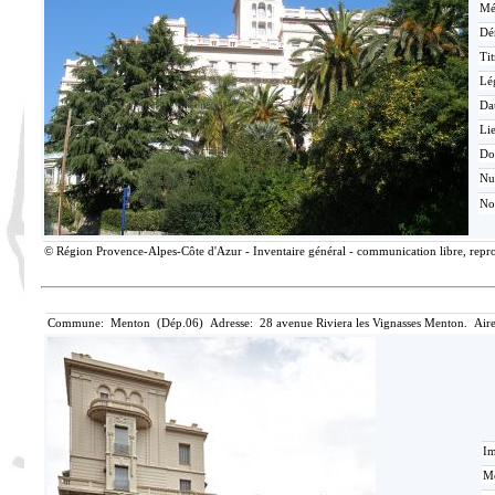
Mé
Dé
Tit
Lé
Da
Lie
Do
N
No
© Région Provence-Alpes-Côte d'Azur - Inventaire général - communication libre, reprod
Commune: Menton (Dép.06) Adresse: 28 avenue Riviera les Vignasses Menton. Aire
Im
Mé