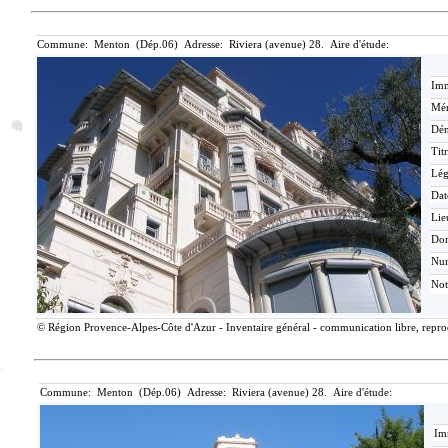
Commune: Menton (Dép.06) Adresse: Riviera (avenue) 28. Aire d'étude:
Imm
Mér
Dén
Tit
Lé
Dat
Lie
Do
Nu
Not
© Région Provence-Alpes-Côte d'Azur - Inventaire général - communication libre, reprodu
Commune: Menton (Dép.06) Adresse: Riviera (avenue) 28. Aire d'étude:
Im