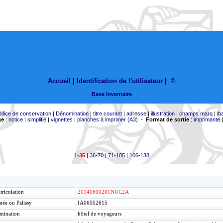
Accueil |
Identification de l'utilisateur
|
©
Base Inventaire
difice de conservation
|
Dénomination
|
titre courant
|
adresse
|
illustration
|
champs marq
|
lb
ge
:
notice
|
simplifié
|
vignettes
|
planches à imprimer (A3)
-
Format de sortie
:
imprimante
1-35
|
36-70
|
71-105
|
106-138
riculation
20140600201NUC2A
ée ou Palissy
IA06002615
mination
hôtel de voyageurs