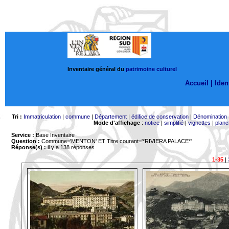
Inventaire général du
patrimoine culturel
Accueil |
Ident
Tri :
Immatriculation
|
commune
|
Département
|
édifice de conservation
|
Dénomination
Mode d'affichage
:
notice
|
simplifié
|
vignettes
|
planc
Service :
Base Inventaire
Question :
Commune='MENTON'
ET Titre courant='*RIVIERA PALACE*'
Réponse(s) :
il y a 138 réponses
1-35
|