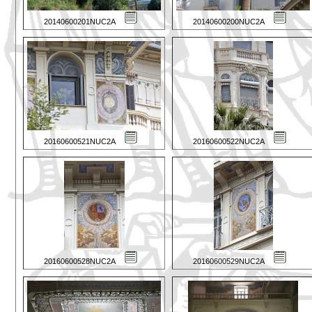
20140600201NUC2A
20140600200NUC2A
20160600521NUC2A
20160600522NUC2A
20160600528NUC2A
20160600529NUC2A