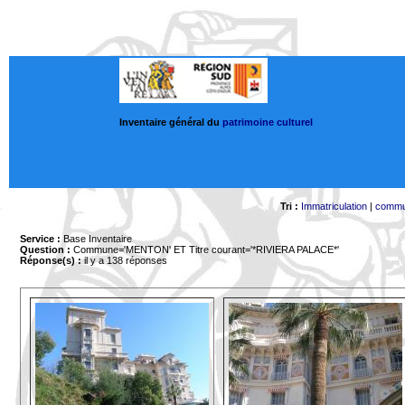
Inventaire général du
patrimoine culturel
Tri :
Immatriculation
|
comm
Service :
Base Inventaire
Question :
Commune='MENTON'
ET Titre courant='*RIVIERA PALACE*'
Réponse(s) :
il y a 138 réponses