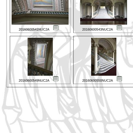
20160600541NUC2A
20160600543NUC2A
20160600549NUC2A
20160600550NUC2A