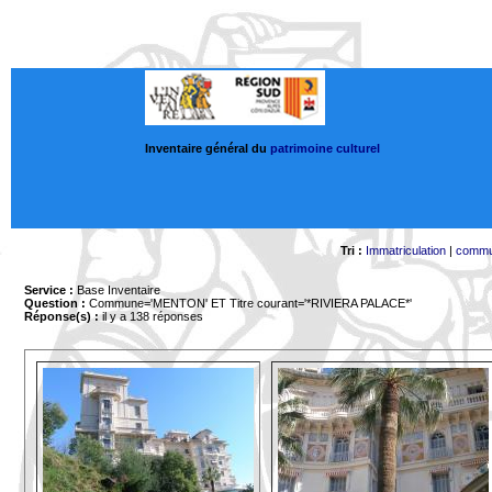
Inventaire général du
patrimoine culturel
Tri :
Immatriculation
|
comm
Service :
Base Inventaire
Question :
Commune='MENTON'
ET Titre courant='*RIVIERA PALACE*'
Réponse(s) :
il y a 138 réponses