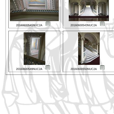
20160600541NUC2A
20160600543NUC2A
20160600549NUC2A
20160600550NUC2A