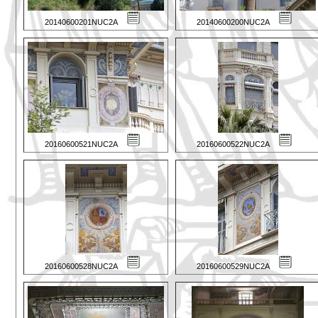
20140600201NUC2A
20140600200NUC2A
20160600521NUC2A
20160600522NUC2A
20160600528NUC2A
20160600529NUC2A