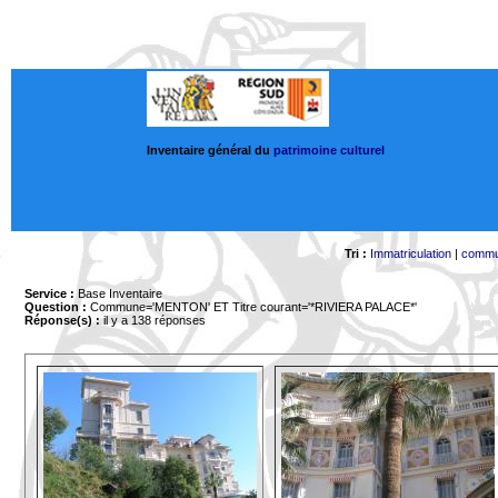
Inventaire général du
patrimoine culturel
Tri :
Immatriculation
|
comm
Service :
Base Inventaire
Question :
Commune='MENTON'
ET Titre courant='*RIVIERA PALACE*'
Réponse(s) :
il y a 138 réponses