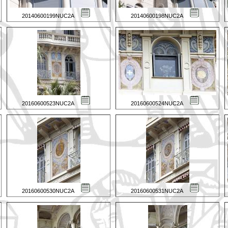
20140600199NUC2A
20140600198NUC2A
20160600523NUC2A
20160600524NUC2A
20160600530NUC2A
20160600531NUC2A