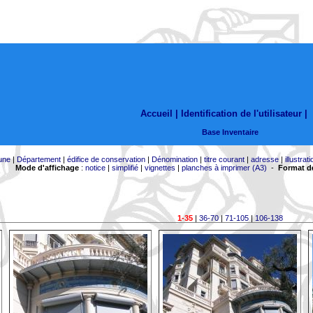
Accueil |
Identification de l'utilisateur
|
Base Inventaire
une
|
Département
|
édifice de conservation
|
Dénomination
|
titre courant
|
adresse
|
illustrati
Mode d'affichage
:
notice
|
simplifié
|
vignettes
|
planches à imprimer (A3)
-
Format de
1-35
|
36-70
|
71-105
|
106-138