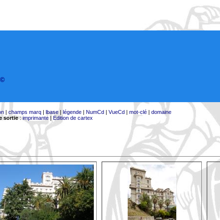
©
on
|
champs marq
|
lbase
|
légende
|
NumCd
|
VueCd
|
mot-clé
|
domaine
 sortie
:
imprimante
|
Edition de cartex