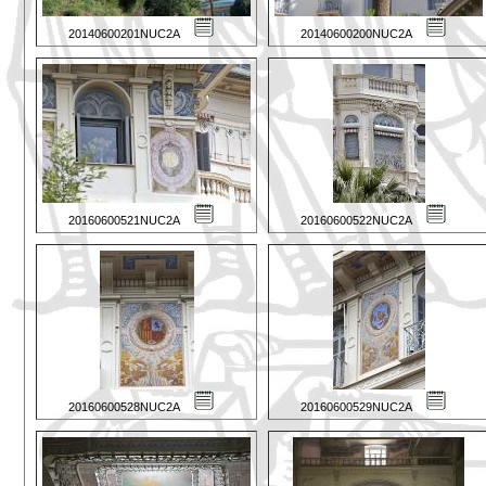
20140600201NUC2A
20140600200NUC2A
20160600521NUC2A
20160600522NUC2A
20160600528NUC2A
20160600529NUC2A