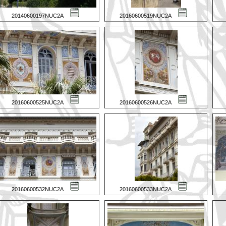
20140600197NUC2A
20160600519NUC2A
20160600525NUC2A
20160600526NUC2A
20160600532NUC2A
20160600533NUC2A