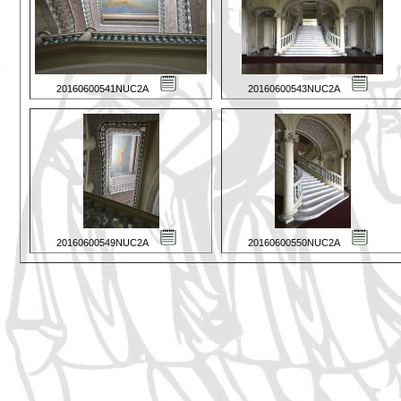
20160600541NUC2A
20160600543NUC2A
20160600549NUC2A
20160600550NUC2A