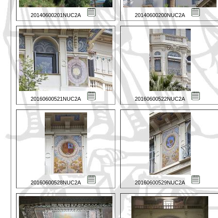
20140600201NUC2A
20140600200NUC2A
20160600521NUC2A
20160600522NUC2A
20160600528NUC2A
20160600529NUC2A