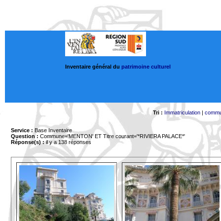
Inventaire général du
patrimoine culturel
Tri :
Immatriculation
|
comm
Service :
Base Inventaire
Question :
Commune='MENTON'
ET Titre courant='*RIVIERA PALACE*'
Réponse(s) :
il y a 138 réponses