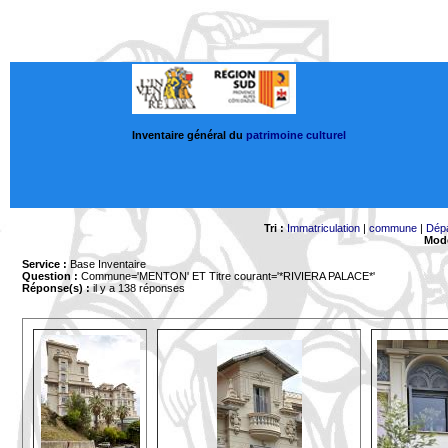
Inventaire général du
patrimoine culturel
Tri :
Immatriculation
|
commune
|
Dép
Mode
Service :
Base Inventaire
Question :
Commune='MENTON'
ET Titre courant='*RIVIERA PALACE*'
Réponse(s) :
il y a 138 réponses