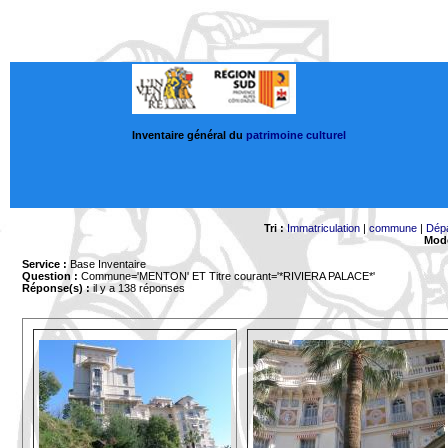
Inventaire général du
patrimoine culturel
Tri :
Immatriculation
|
commune
|
Dép
Mode
Service :
Base Inventaire
Question :
Commune='MENTON'
ET Titre courant='*RIVIERA PALACE*'
Réponse(s) :
il y a 138 réponses