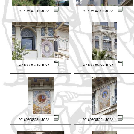
20140600201NUC2A
20140600200NUC2A
20160600521NUC2A
20160600522NUC2A
20160600528NUC2A
20160600529NUC2A