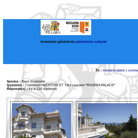
Inventaire général du
patrimoine culturel
Tri :
Immatriculation
|
comm
Service :
Base Inventaire
Question :
Commune='MENTON'
ET Titre courant='*RIVIERA PALACE*'
Réponse(s) :
il y a 138 réponses