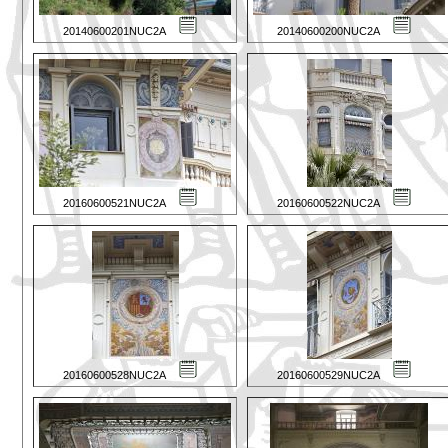
20140600201NUC2A
20140600200NUC2A
20160600521NUC2A
20160600522NUC2A
20160600528NUC2A
20160600529NUC2A