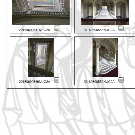
20160600541NUC2A
20160600543NUC2A
20160600549NUC2A
20160600550NUC2A