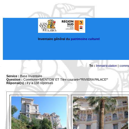
Inventaire général du
patrimoine culturel
Tri :
Immatriculation
|
comm
Service :
Base Inventaire
Question :
Commune='MENTON'
ET Titre courant='*RIVIERA PALACE*'
Réponse(s) :
il y a 138 réponses