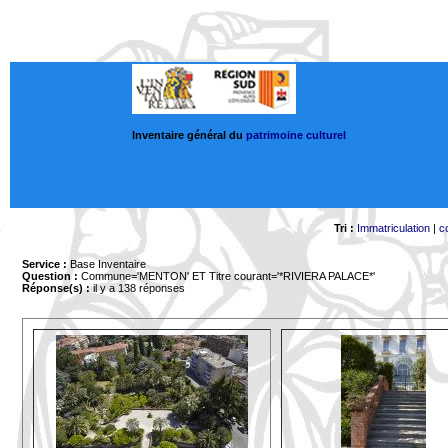
Inventaire général du
patrimoine culturel
Tri :
Immatriculation
|
c
Service :
Base Inventaire
Question :
Commune='MENTON'
ET Titre courant='*RIVIERA PALACE*'
Réponse(s) :
il y a 138 réponses