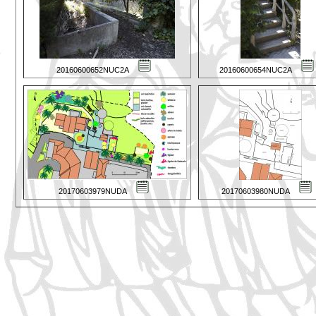
20160600652NUC2A
20160600654NUC2A
20170603979NUDA
20170603980NUDA