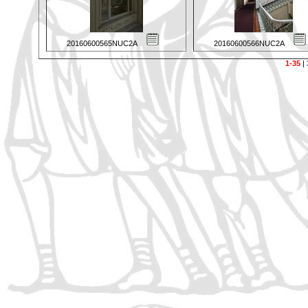
20160600565NUC2A
20160600566NUC2A
1-35
|