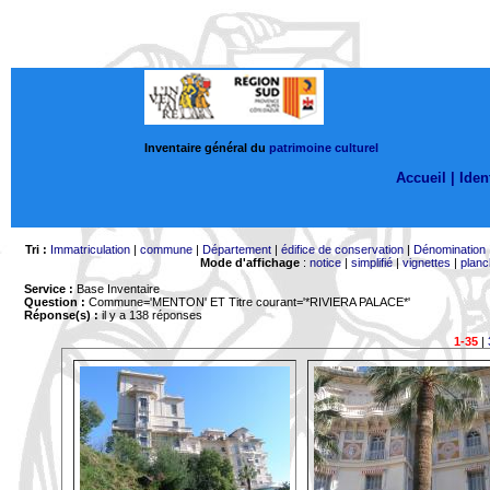
Inventaire général du
patrimoine culturel
Accueil |
Ident
Tri :
Immatriculation
|
commune
|
Département
|
édifice de conservation
|
Dénomination
Mode d'affichage
:
notice
|
simplifié
|
vignettes
|
planc
Service :
Base Inventaire
Question :
Commune='MENTON'
ET Titre courant='*RIVIERA PALACE*'
Réponse(s) :
il y a 138 réponses
1-35
|