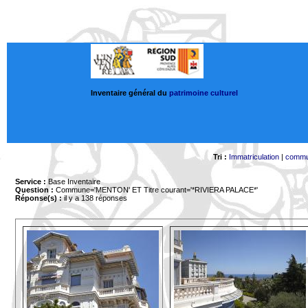
Inventaire général du
patrimoine culturel
Tri :
Immatriculation
|
comm
Service :
Base Inventaire
Question :
Commune='MENTON'
ET Titre courant='*RIVIERA PALACE*'
Réponse(s) :
il y a 138 réponses