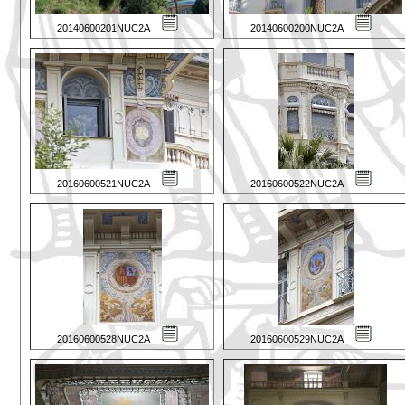
20140600201NUC2A
20140600200NUC2A
20160600521NUC2A
20160600522NUC2A
20160600528NUC2A
20160600529NUC2A