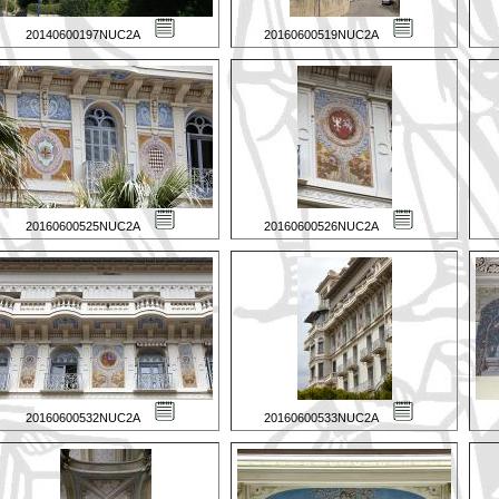
20140600197NUC2A
20160600519NUC2A
20160600525NUC2A
20160600526NUC2A
20160600532NUC2A
20160600533NUC2A