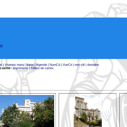
©
on
|
champs marq
|
lbase
|
légende
|
NumCd
|
VueCd
|
mot-clé
|
domaine
 sortie
:
imprimante
|
Edition de cartex