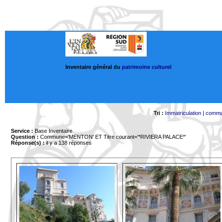
Inventaire général du
patrimoine culturel
Tri :
Immatriculation
|
comm
Service :
Base Inventaire
Question :
Commune='MENTON'
ET Titre courant='*RIVIERA PALACE*'
Réponse(s) :
il y a 138 réponses