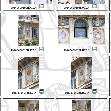
20140600199NUC2A
20140600198NUC2A
20160600523NUC2A
20160600524NUC2A
20160600530NUC2A
20160600531NUC2A