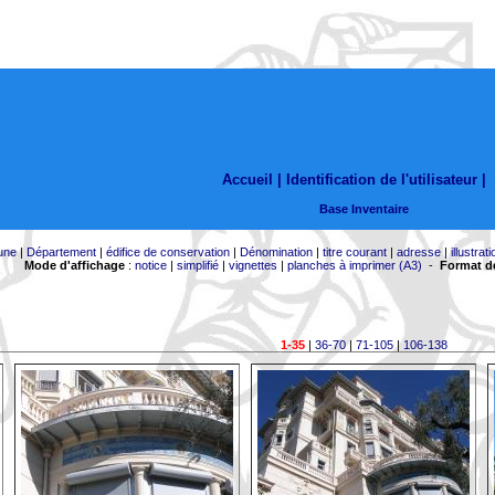
Accueil |
Identification de l'utilisateur
|
Base Inventaire
une
|
Département
|
édifice de conservation
|
Dénomination
|
titre courant
|
adresse
|
illustrati
Mode d'affichage
:
notice
|
simplifié
|
vignettes
|
planches à imprimer (A3)
-
Format de
1-35
|
36-70
|
71-105
|
106-138