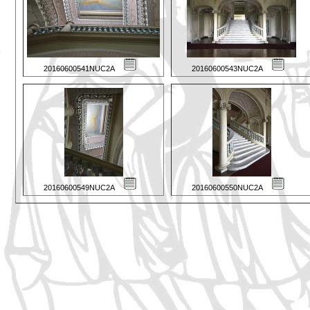
20160600541NUC2A
20160600543NUC2A
20160600549NUC2A
20160600550NUC2A