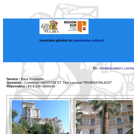
Inventaire général du
patrimoine culturel
Tri :
Immatriculation
|
comm
Service :
Base Inventaire
Question :
Commune='MENTON'
ET Titre courant='*RIVIERA PALACE*'
Réponse(s) :
il y a 138 réponses