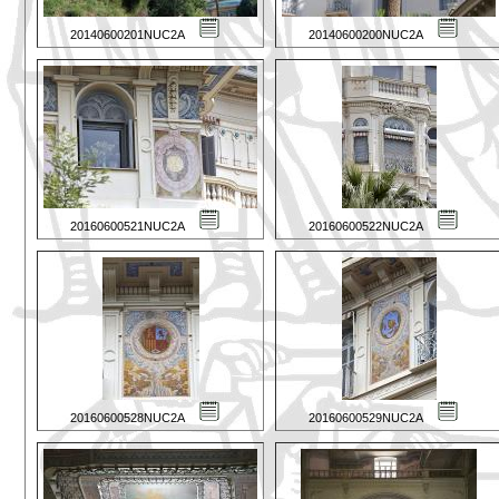
20140600201NUC2A
20140600200NUC2A
20160600521NUC2A
20160600522NUC2A
20160600528NUC2A
20160600529NUC2A