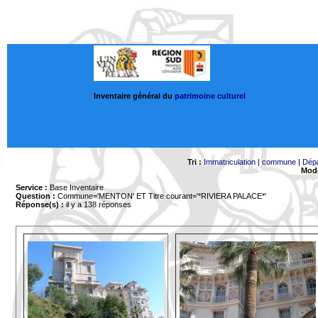
Inventaire général du
patrimoine culturel
Tri :
Immatriculation
|
commune
|
Dép
Mode
Service :
Base Inventaire
Question :
Commune='MENTON'
ET Titre courant='*RIVIERA PALACE*'
Réponse(s) :
il y a 138 réponses