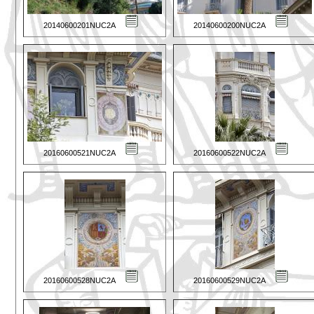
20140600201NUC2A
20140600200NUC2A
20160600521NUC2A
20160600522NUC2A
20160600528NUC2A
20160600529NUC2A