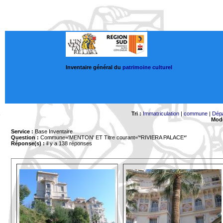
Inventaire général du
patrimoine culturel
Tri :
Immatriculation
|
commune
|
Dép
Mode
Service :
Base Inventaire
Question :
Commune='MENTON'
ET Titre courant='*RIVIERA PALACE*'
Réponse(s) :
il y a 138 réponses