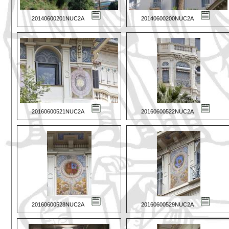
20140600201NUC2A
20140600200NUC2A
20160600521NUC2A
20160600522NUC2A
20160600528NUC2A
20160600529NUC2A