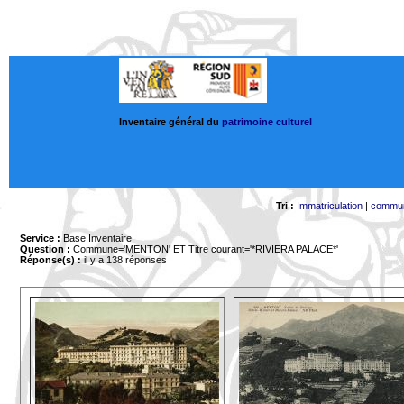
Inventaire général du
patrimoine culturel
Tri :
Immatriculation
|
commu
Service :
Base Inventaire
Question :
Commune='MENTON'
ET Titre courant='*RIVIERA PALACE*'
Réponse(s) :
il y a 138 réponses