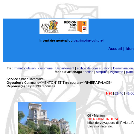
Inventaire général du
patrimoine culturel
Accueil |
Ident
Tri :
Immatriculation
|
commune
|
Département
|
édifice de conservation
|
Dénomination
Mode d'affichage
:
notice
|
simplifié
|
vignettes
|
planc
Service :
Base Inventaire
Question :
Commune='MENTON'
ET Titre courant='*RIVIERA PALACE*'
Réponse(s) :
il y a 138 réponses
1-20
|
21-40
|
41-6
06 - Menton
20140600201NUC2A
hôtel de voyageurs dit Riviera 
Elévation latérale.