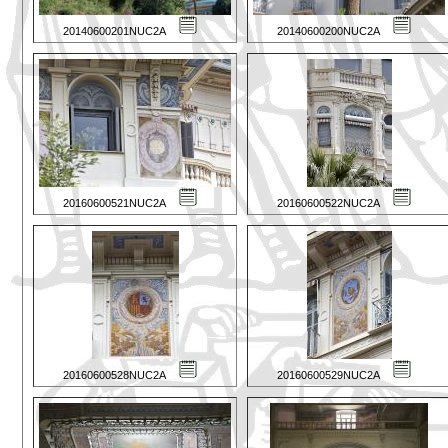
20140600201NUC2A
20140600200NUC2A
20160600521NUC2A
20160600522NUC2A
20160600528NUC2A
20160600529NUC2A