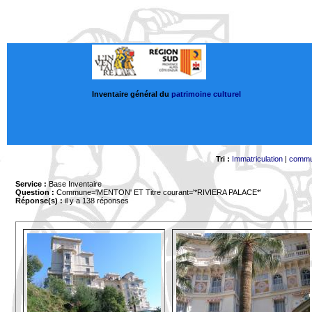
Inventaire général du
patrimoine culturel
Tri :
Immatriculation
|
comm
Service :
Base Inventaire
Question :
Commune='MENTON'
ET Titre courant='*RIVIERA PALACE*'
Réponse(s) :
il y a 138 réponses