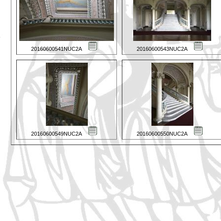
20160600541NUC2A
20160600543NUC2A
20160600549NUC2A
20160600550NUC2A