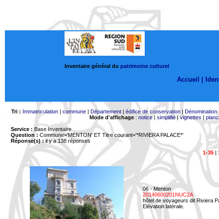
Inventaire général du
patrimoine culturel
Accueil |
Ident
Tri :
Immatriculation
|
commune
|
Département
|
édifice de conservation
|
Dénomination
Mode d'affichage
:
notice
|
simplifié
|
vignettes
|
planc
Service :
Base Inventaire
Question :
Commune='MENTON'
ET Titre courant='*RIVIERA PALACE*'
Réponse(s) :
il y a 138 réponses
1-35
|
06 - Menton
20140600201NUC2A
hôtel de voyageurs dit Riviera 
Elévation latérale.