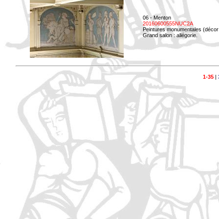
06 - Menton
20160600555NUC2A
Peintures monumentales (décor i
Grand salon : allégorie.
1-35
|