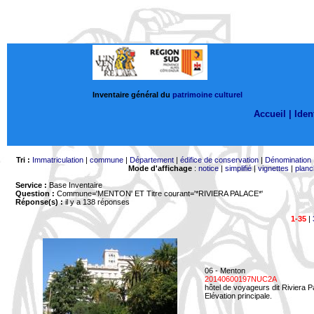
Inventaire général du
patrimoine culturel
Accueil |
Ident
Tri :
Immatriculation
|
commune
|
Département
|
édifice de conservation
|
Dénomination
Mode d'affichage
:
notice
|
simplifié
|
vignettes
|
planc
Service :
Base Inventaire
Question :
Commune='MENTON'
ET Titre courant='*RIVIERA PALACE*'
Réponse(s) :
il y a 138 réponses
1-35
|
06 - Menton
20140600197NUC2A
hôtel de voyageurs dit Riviera 
Elévation principale.