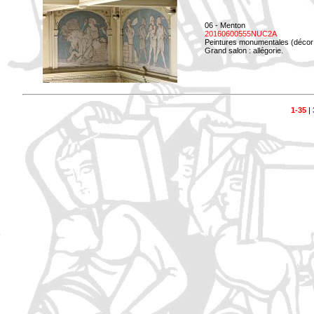
06 - Menton
20160600555NUC2A
Peintures monumentales (décor i
Grand salon : allégorie.
1-35
|