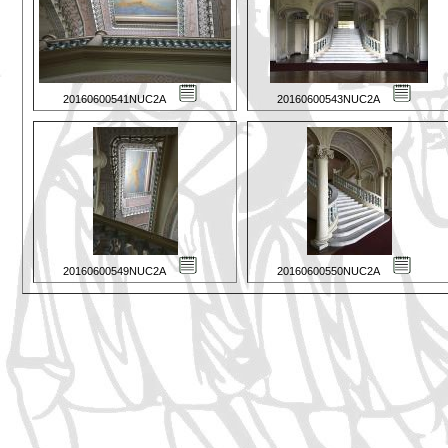
20160600541NUC2A
20160600543NUC2A
20160600549NUC2A
20160600550NUC2A