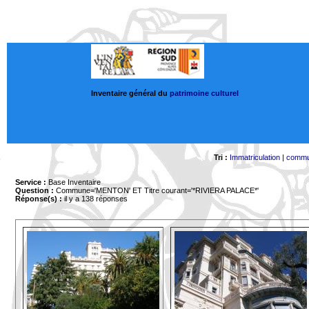
Inventaire général du
patrimoine culturel
Tri :
Immatriculation
|
comm
Service :
Base Inventaire
Question :
Commune='MENTON'
ET Titre courant='*RIVIERA PALACE*'
Réponse(s) :
il y a 138 réponses