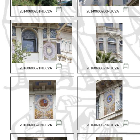
20140600201NUC2A
20140600200NUC2A
20160600521NUC2A
20160600522NUC2A
20160600528NUC2A
20160600529NUC2A