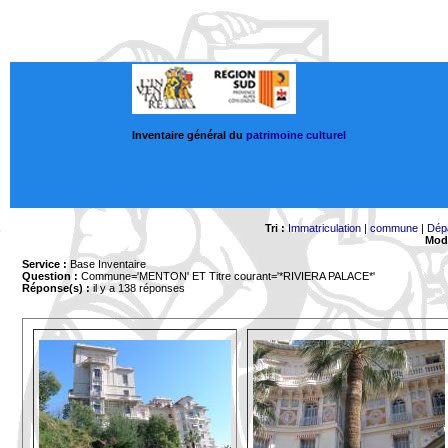
Inventaire général du
patrimoine culturel
Tri :
Immatriculation
|
commune
|
Dép
Mode
Service :
Base Inventaire
Question :
Commune='MENTON'
ET Titre courant='*RIVIERA PALACE*'
Réponse(s) :
il y a 138 réponses