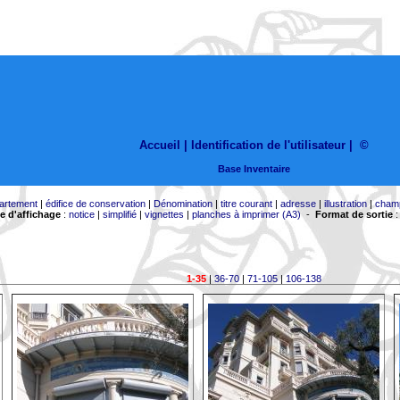
Accueil |
Identification de l'utilisateur
|
©
Base Inventaire
artement
|
édifice de conservation
|
Dénomination
|
titre courant
|
adresse
|
illustration
|
cham
 d'affichage
:
notice
|
simplifié
|
vignettes
|
planches à imprimer (A3)
-
Format de sortie
1-35
|
36-70
|
71-105
|
106-138