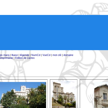
ps marq
|
lbase
|
légende
|
NumCd
|
VueCd
|
mot-clé
|
domaine
:
imprimante
|
Edition de cartex