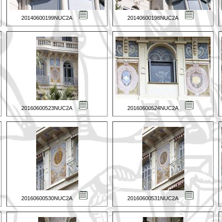
20140600199NUC2A
20140600198NUC2A
20160600523NUC2A
20160600524NUC2A
20160600530NUC2A
20160600531NUC2A