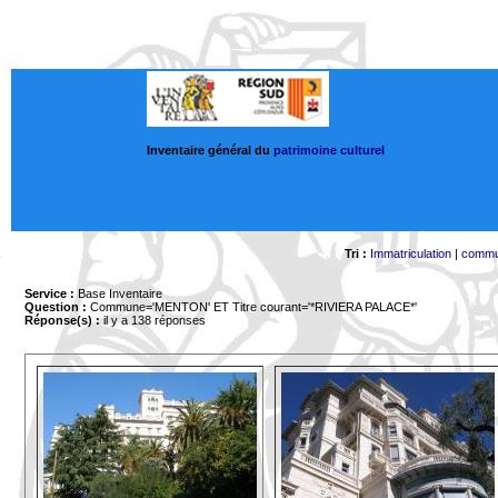
Inventaire général du
patrimoine culturel
Tri :
Immatriculation
|
comm
Service :
Base Inventaire
Question :
Commune='MENTON'
ET Titre courant='*RIVIERA PALACE*'
Réponse(s) :
il y a 138 réponses