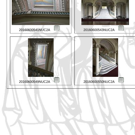
20160600541NUC2A
20160600543NUC2A
20160600549NUC2A
20160600550NUC2A