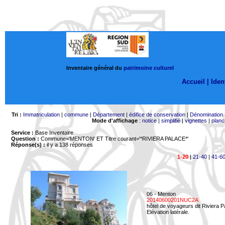
Inventaire général du
patrimoine culturel
Accueil |
Ident
Tri :
Immatriculation
|
commune
|
Département
|
édifice de conservation
|
Dénomination
Mode d'affichage
:
notice
|
simplifié
|
vignettes
|
planc
Service :
Base Inventaire
Question :
Commune='MENTON'
ET Titre courant='*RIVIERA PALACE*'
Réponse(s) :
il y a 138 réponses
1-20
|
21-40
|
41-6
06 - Menton
20140600201NUC2A
hôtel de voyageurs dit Riviera 
Elévation latérale.