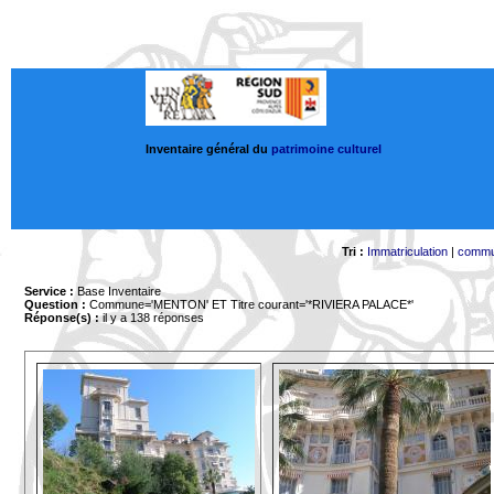
Inventaire général du
patrimoine culturel
Tri :
Immatriculation
|
comm
Service :
Base Inventaire
Question :
Commune='MENTON'
ET Titre courant='*RIVIERA PALACE*'
Réponse(s) :
il y a 138 réponses