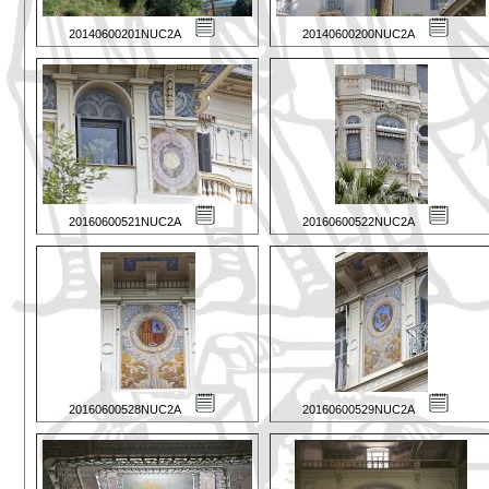
20140600201NUC2A
20140600200NUC2A
20160600521NUC2A
20160600522NUC2A
20160600528NUC2A
20160600529NUC2A