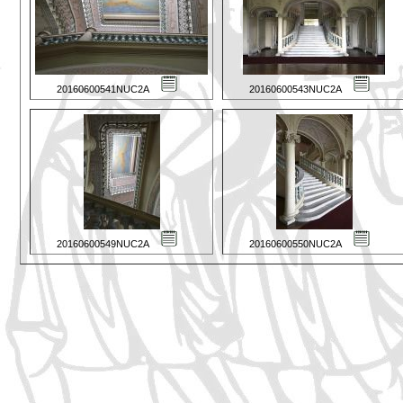
20160600541NUC2A
20160600543NUC2A
20160600549NUC2A
20160600550NUC2A