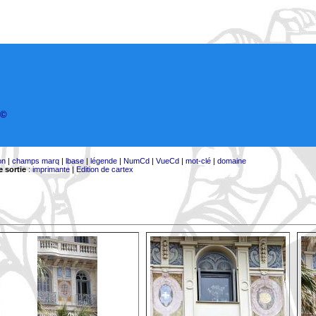
©
on
|
champs marq
|
lbase
|
légende
|
NumCd
|
VueCd
|
mot-clé
|
domaine
 sortie
:
imprimante
|
Edition de cartex