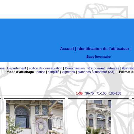
Accueil |
Identification de l'utilisateur
|
Base Inventaire
une
|
Département
|
édifice de conservation
|
Dénomination
|
titre courant
|
adresse
|
illustrati
Mode d'affichage
:
notice
|
simplifié
|
vignettes
|
planches à imprimer (A3)
-
Format de
1-35
|
36-70
|
71-105
|
106-138