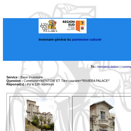
Inventaire général du
patrimoine culturel
Tri :
Immatriculation
|
comm
Service :
Base Inventaire
Question :
Commune='MENTON'
ET Titre courant='*RIVIERA PALACE*'
Réponse(s) :
il y a 138 réponses