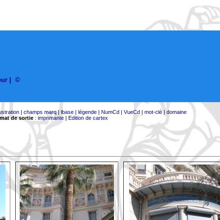
eur
|
©
lustration
|
champs marq
|
lbase
|
légende
|
NumCd
|
VueCd
|
mot-clé
|
domaine
mat de sortie
:
imprimante
|
Edition de cartex