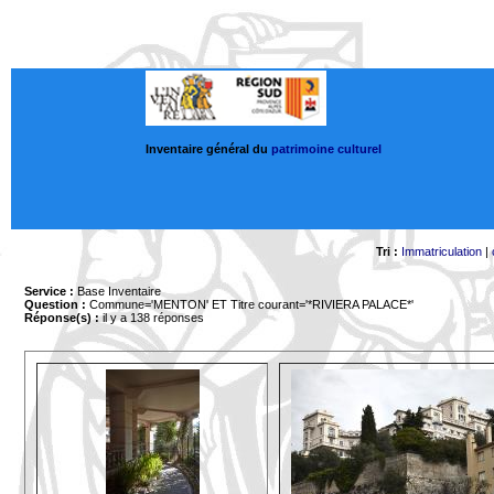
Inventaire général du
patrimoine culturel
Tri :
Immatriculation
|
Service :
Base Inventaire
Question :
Commune='MENTON'
ET Titre courant='*RIVIERA PALACE*'
Réponse(s) :
il y a 138 réponses