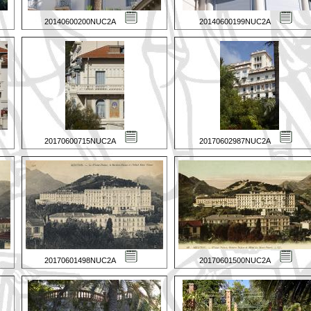
20140600200NUC2A
20140600199NUC2A
20170600715NUC2A
20170602987NUC2A
20170601498NUC2A
20170601500NUC2A