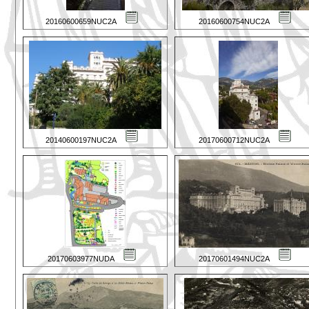
20160600659NUC2A
20160600754NUC2A
20140600197NUC2A
20170600712NUC2A
20170603977NUDA
20170601494NUC2A