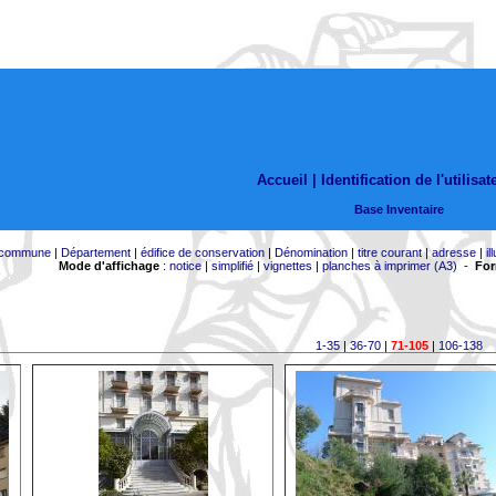
Accueil |
Identification de l'utilisat
Base Inventaire
commune
|
Département
|
édifice de conservation
|
Dénomination
|
titre courant
|
adresse
|
il
Mode d'affichage
:
notice
|
simplifié
|
vignettes
|
planches à imprimer (A3)
-
For
1-35
|
36-70
|
71-105
|
106-138