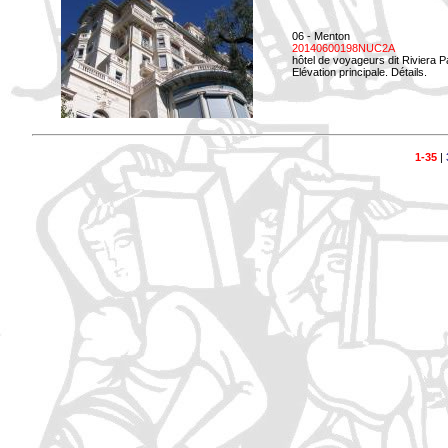
06 - Menton
20140600198NUC2A
hôtel de voyageurs dit Riviera 
Elévation principale. Détails.
1-35
|