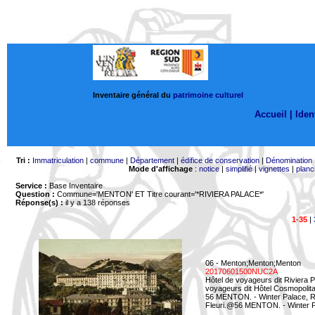
Inventaire général du
patrimoine culturel
Accueil |
Ident
Tri :
Immatriculation
|
commune
|
Département
|
édifice de conservation
|
Dénomination
Mode d'affichage
:
notice
|
simplifié
|
vignettes
|
planc
Service :
Base Inventaire
Question :
Commune='MENTON'
ET Titre courant='*RIVIERA PALACE*'
Réponse(s) :
il y a 138 réponses
1-35
|
06 - Menton;Menton;Menton
20170601500NUC2A
Hôtel de voyageurs dit Riviera 
voyageurs dit Hôtel Cosmopolita
56 MENTON. - Winter Palace, Ri
Fleuri.@56 MENTON. - Winter Pal