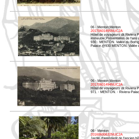
06 - Menton;Menton
20170601495NUC2A
Hôtel de voyageurs dit Riviera 
immeuble;Présentation de l'aire
930 - MENTON. Vallée du Borrigo
Palace.@930 MENTON. Vallée du 
06 - Menton;Menton
20170601494NUC2A
Hôtel de voyageurs dit Riviera 
971. - MENTON. - Riviera-Palac
06 - Menton
20160600632NUC2A
Jardin d'agrément de l'ancien hô