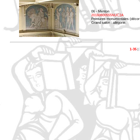
06 - Menton
20160600555NUC2A
Peintures monumentales (décor i
Grand salon : allégorie.
1-35
|