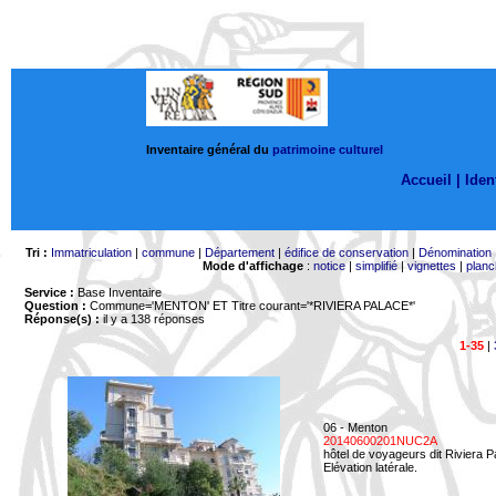
Inventaire général du
patrimoine culturel
Accueil |
Ident
Tri :
Immatriculation
|
commune
|
Département
|
édifice de conservation
|
Dénomination
Mode d'affichage
:
notice
|
simplifié
|
vignettes
|
planc
Service :
Base Inventaire
Question :
Commune='MENTON'
ET Titre courant='*RIVIERA PALACE*'
Réponse(s) :
il y a 138 réponses
1-35
|
06 - Menton
20140600201NUC2A
hôtel de voyageurs dit Riviera 
Elévation latérale.