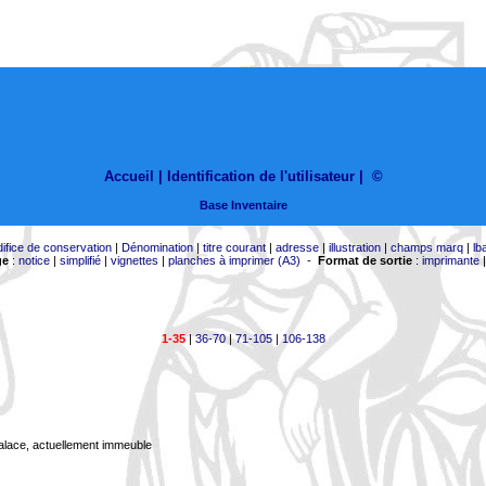
Accueil |
Identification de l'utilisateur
|
©
Base Inventaire
difice de conservation
|
Dénomination
|
titre courant
|
adresse
|
illustration
|
champs marq
|
lb
ge
:
notice
|
simplifié
|
vignettes
|
planches à imprimer (A3)
-
Format de sortie
:
imprimante
1-35
|
36-70
|
71-105
|
106-138
Palace, actuellement immeuble