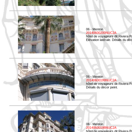
06 - Menton
20140600200NUC2A
hôtel de voyageurs dit Riviera 
Elévation latérale. Détails du déc
06 - Menton
20140600199NUC2A
hôtel de voyageurs dit Riviera 
Détails du décor peint.
06 - Menton
20140600198NUC2A
hôtel de voyageurs dit Riviera 