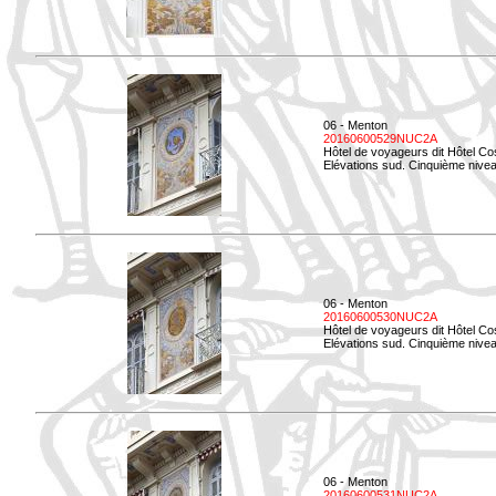
06 - Menton
20160600529NUC2A
Hôtel de voyageurs dit Hôtel Co
Elévations sud. Cinquième nivea
06 - Menton
20160600530NUC2A
Hôtel de voyageurs dit Hôtel Co
Elévations sud. Cinquième nive
06 - Menton
20160600531NUC2A