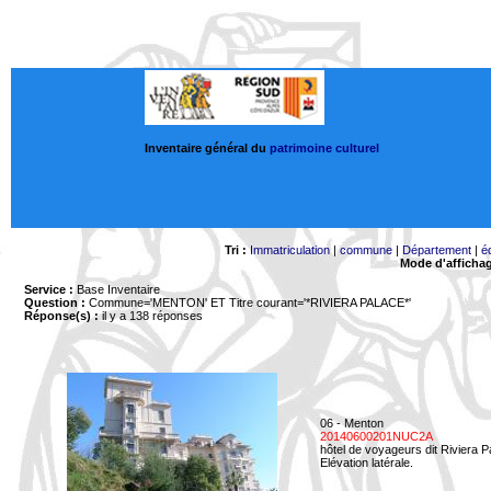
Inventaire général du
patrimoine culturel
Tri :
Immatriculation
|
commune
|
Département
|
é
Mode d'afficha
Service :
Base Inventaire
Question :
Commune='MENTON'
ET Titre courant='*RIVIERA PALACE*'
Réponse(s) :
il y a 138 réponses
06 - Menton
20140600201NUC2A
hôtel de voyageurs dit Riviera 
Elévation latérale.