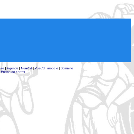
ase
|
légende
|
NumCd
|
VueCd
|
mot-clé
|
domaine
|
Edition de cartex