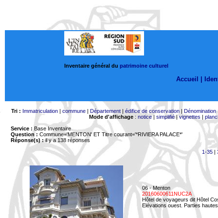
Inventaire général du
patrimoine culturel
Accueil |
Ident
Tri :
Immatriculation
|
commune
|
Département
|
édifice de conservation
|
Dénomination
Mode d'affichage
:
notice
|
simplifié
|
vignettes
|
planc
Service :
Base Inventaire
Question :
Commune='MENTON'
ET Titre courant='*RIVIERA PALACE*'
Réponse(s) :
il y a 138 réponses
1-35
|
06 - Menton
20160600611NUC2A
Hôtel de voyageurs dit Hôtel Co
Elévations ouest. Parties hautes