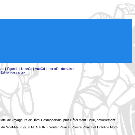
ase
|
légende
|
NumCd
|
VueCd
|
mot-clé
|
domaine
|
Edition de cartex
tel de voyageurs dit Hôtel Cosmopolitain, puis Hôtel Mont Fleuri, actuellement
l du Mont-Fleuri.@56 MENTON. - Winter Palace, Riviera Palace et Hôtel du Mont-