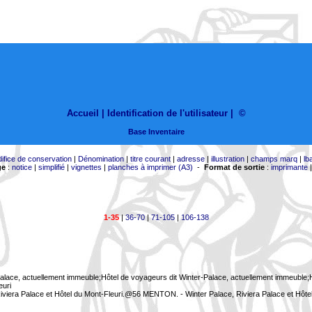
Accueil |
Identification de l'utilisateur
|
©
Base Inventaire
difice de conservation
|
Dénomination
|
titre courant
|
adresse
|
illustration
|
champs marq
|
lb
ge
:
notice
|
simplifié
|
vignettes
|
planches à imprimer (A3)
-
Format de sortie
:
imprimante
1-35
|
36-70
|
71-105
|
106-138
Palace, actuellement immeuble;Hôtel de voyageurs dit Winter-Palace, actuellement immeuble;Hô
euri
viera Palace et Hôtel du Mont-Fleuri.@56 MENTON. - Winter Palace, Riviera Palace et Hôte