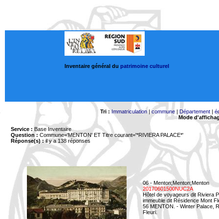
Inventaire général du
patrimoine culturel
Tri :
Immatriculation
|
commune
|
Département
|
é
Mode d'afficha
Service :
Base Inventaire
Question :
Commune='MENTON'
ET Titre courant='*RIVIERA PALACE*'
Réponse(s) :
il y a 138 réponses
06 - Menton;Menton;Menton
20170601500NUC2A
Hôtel de voyageurs dit Riviera 
immeuble dit Résidence Mont Fl
56 MENTON. - Winter Palace, Ri
Fleuri.