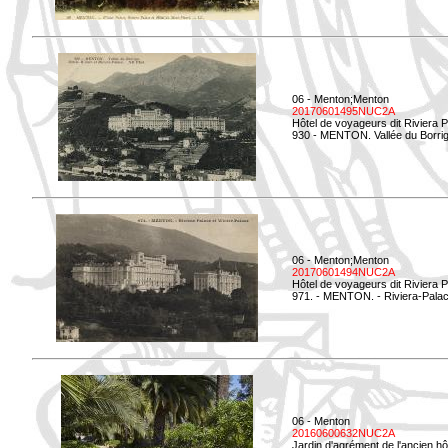
06 - Menton;Menton
20170601495NUC2A
Hôtel de voyageurs dit Riviera 
930 - MENTON. Vallée du Borrig
06 - Menton;Menton
20170601494NUC2A
Hôtel de voyageurs dit Riviera 
971. - MENTON. - Riviera-Palac
06 - Menton
20160600632NUC2A
Jardin d'agrément de l'ancien hô