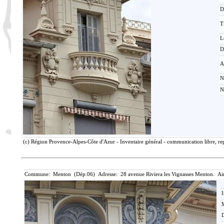
D
T
L
D
A
N
N
(c) Région Provence-Alpes-Côte d'Azur - Inventaire général - communication libre, rep
Commune: Menton (Dép.06) Adresse: 28 avenue Riviera les Vignasses Menton. Ai
I
M