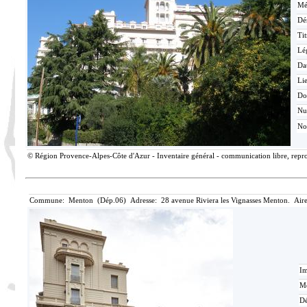
Mé
Dé
Tit
Lé
Da
Lie
Do
N
No
© Région Provence-Alpes-Côte d'Azur - Inventaire général - communication libre, reprod
Commune: Menton (Dép.06) Adresse: 28 avenue Riviera les Vignasses Menton. Aire
Im
Mé
Dé