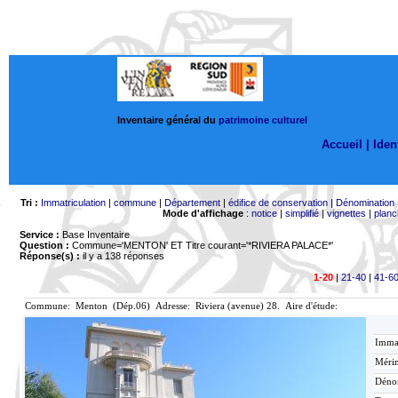
Inventaire général du
patrimoine culturel
Accueil |
Ident
Tri :
Immatriculation
|
commune
|
Département
|
édifice de conservation
|
Dénomination
Mode d'affichage
:
notice
|
simplifié
|
vignettes
|
planc
Service :
Base Inventaire
Question :
Commune='MENTON'
ET Titre courant='*RIVIERA PALACE*'
Réponse(s) :
il y a 138 réponses
1-20
|
21-40
|
41-6
Commune: Menton (Dép.06) Adresse: Riviera (avenue) 28. Aire d'étude:
Immat
Mérim
Déno