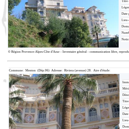
Titre
Lége
Date 
Lieu-
Doma
Num
Noti
© Région Provence-Alpes-Côte d'Azur - Inventaire général - communication libre, reproduc
Commune: Menton (Dép.06) Adresse: Riviera (avenue) 28. Aire d'étude:
Imma
Méri
Déno
Titr
Lége
Date
Lieu
Dom