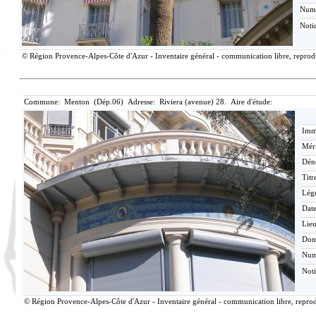
Num
Noti
© Région Provence-Alpes-Côte d'Azur - Inventaire général - communication libre, reproduc
Commune: Menton (Dép.06) Adresse: Riviera (avenue) 28. Aire d'étude:
Imma
Méri
Dén
Titr
Lég
Date
Lieu
Dom
Nu
Not
© Région Provence-Alpes-Côte d'Azur - Inventaire général - communication libre, reprodu