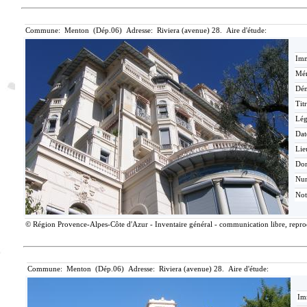
Commune: Menton (Dép.06) Adresse: Riviera (avenue) 28. Aire d'étude:
Imm
Mér
Dén
Tit
Lé
Dat
Lie
Do
Nu
Not
© Région Provence-Alpes-Côte d'Azur - Inventaire général - communication libre, reprodu
Commune: Menton (Dép.06) Adresse: Riviera (avenue) 28. Aire d'étude:
Im