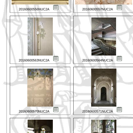
20160600556NUC2A
20160600557NUC2A
20160600563NUC2A
20160600564NUC2A
20160600570NUC2A
20160600571NUC2A