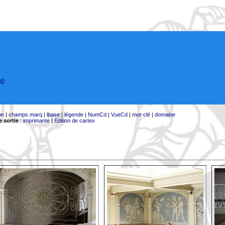
©
on
|
champs marq
|
lbase
|
légende
|
NumCd
|
VueCd
|
mot-clé
|
domaine
 sortie
:
imprimante
|
Edition de cartex