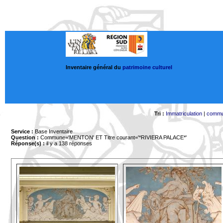
Inventaire général du
patrimoine culturel
Tri :
Immatriculation
|
comm
Service :
Base Inventaire
Question :
Commune='MENTON'
ET Titre courant='*RIVIERA PALACE*'
Réponse(s) :
il y a 138 réponses