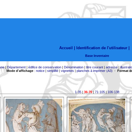
Accueil |
Identification de l'utilisateur
|
Base Inventaire
une
|
Département
|
édifice de conservation
|
Dénomination
|
titre courant
|
adresse
|
illustrati
Mode d'affichage
:
notice
|
simplifié
|
vignettes
|
planches à imprimer (A3)
-
Format de
1-35
|
36-70
|
71-105
|
106-138