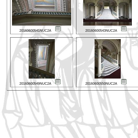
20160600541NUC2A
20160600543NUC2A
20160600549NUC2A
20160600550NUC2A