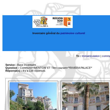
Inventaire général du
patrimoine culturel
Tri :
Immatriculation
|
comm
Service :
Base Inventaire
Question :
Commune='MENTON'
ET Titre courant='*RIVIERA PALACE*'
Réponse(s) :
il y a 138 réponses