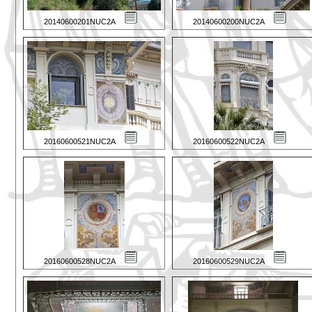
20140600201NUC2A
20140600200NUC2A
20160600521NUC2A
20160600522NUC2A
20160600528NUC2A
20160600529NUC2A