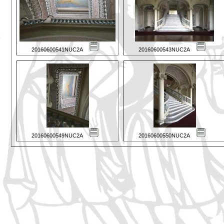
20160600541NUC2A
20160600543NUC2A
20160600549NUC2A
20160600550NUC2A