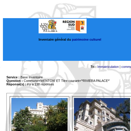
Inventaire général du
patrimoine culturel
Tri :
Immatriculation
|
comm
Service :
Base Inventaire
Question :
Commune='MENTON'
ET Titre courant='*RIVIERA PALACE*'
Réponse(s) :
il y a 138 réponses