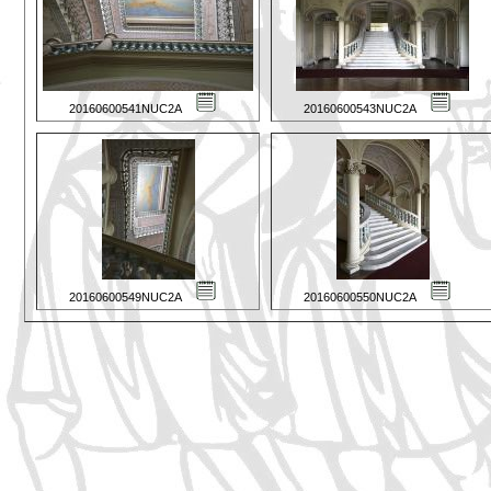
20160600541NUC2A
20160600543NUC2A
20160600549NUC2A
20160600550NUC2A