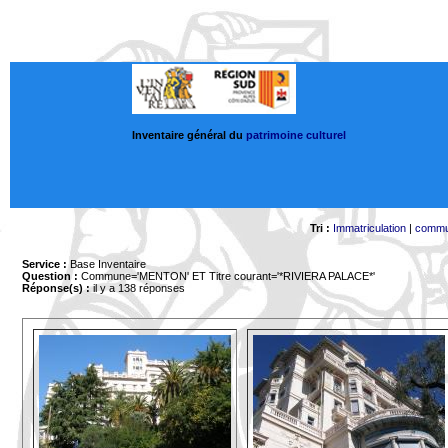
Inventaire général du
patrimoine culturel
Tri :
Immatriculation
|
comm
Service :
Base Inventaire
Question :
Commune='MENTON'
ET Titre courant='*RIVIERA PALACE*'
Réponse(s) :
il y a 138 réponses