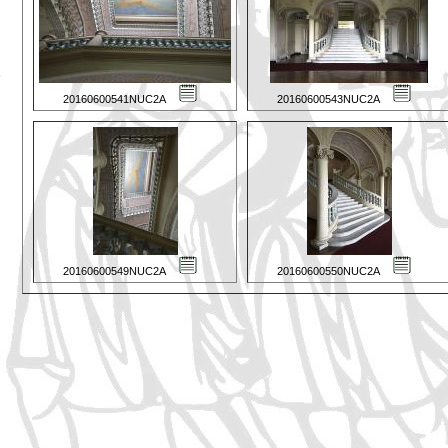
20160600541NUC2A
20160600543NUC2A
20160600549NUC2A
20160600550NUC2A