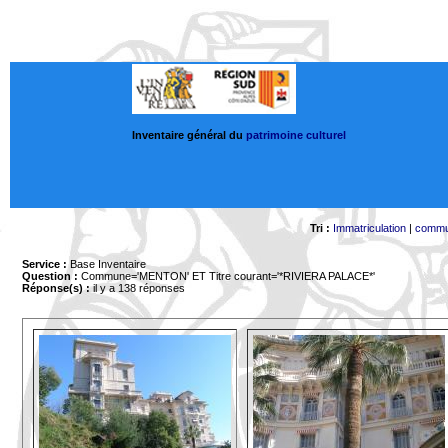
Inventaire général du
patrimoine culturel
Tri :
Immatriculation
|
comm
Service :
Base Inventaire
Question :
Commune='MENTON'
ET Titre courant='*RIVIERA PALACE*'
Réponse(s) :
il y a 138 réponses