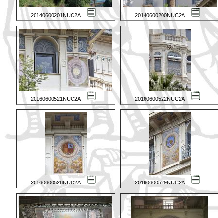
20140600201NUC2A
20140600200NUC2A
20160600521NUC2A
20160600522NUC2A
20160600528NUC2A
20160600529NUC2A