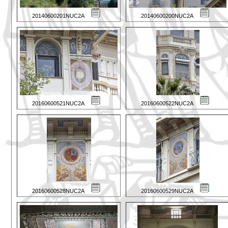
20140600201NUC2A
20140600200NUC2A
20160600521NUC2A
20160600522NUC2A
20160600528NUC2A
20160600529NUC2A