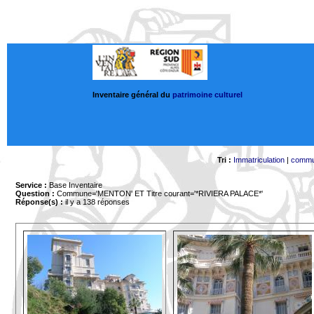
Inventaire général du
patrimoine culturel
Tri :
Immatriculation
|
comm
Service :
Base Inventaire
Question :
Commune='MENTON'
ET Titre courant='*RIVIERA PALACE*'
Réponse(s) :
il y a 138 réponses