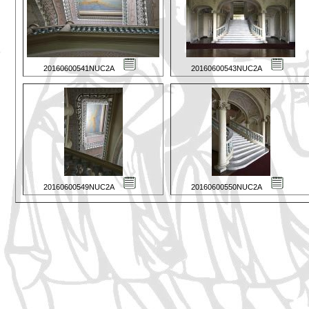
20160600541NUC2A
20160600543NUC2A
20160600549NUC2A
20160600550NUC2A