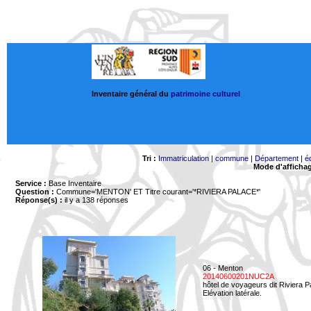
Inventaire général du
patrimoine culturel
Tri :
Immatriculation
|
commune
|
Département
|
é
Mode d'afficha
Service :
Base Inventaire
Question :
Commune='MENTON'
ET Titre courant='*RIVIERA PALACE*'
Réponse(s) :
il y a 138 réponses
06 - Menton
20140600201NUC2A
hôtel de voyageurs dit Riviera 
Elévation latérale.