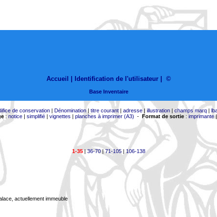
Accueil |
Identification de l'utilisateur
|
©
Base Inventaire
difice de conservation
|
Dénomination
|
titre courant
|
adresse
|
illustration
|
champs marq
|
lb
ge
:
notice
|
simplifié
|
vignettes
|
planches à imprimer (A3)
-
Format de sortie
:
imprimante
1-35
|
36-70
|
71-105
|
106-138
Palace, actuellement immeuble