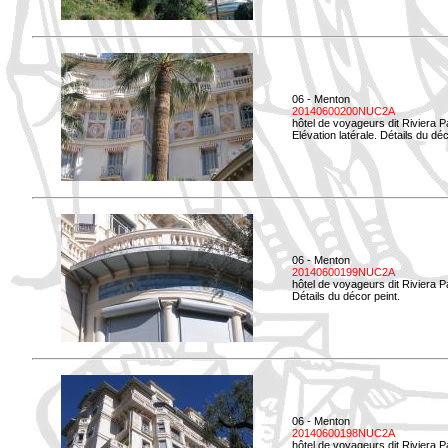
06 - Menton
20140600200NUC2A
hôtel de voyageurs dit Riviera 
Elévation latérale. Détails du déc
06 - Menton
20140600199NUC2A
hôtel de voyageurs dit Riviera 
Détails du décor peint.
06 - Menton
20140600198NUC2A
hôtel de voyageurs dit Riviera 