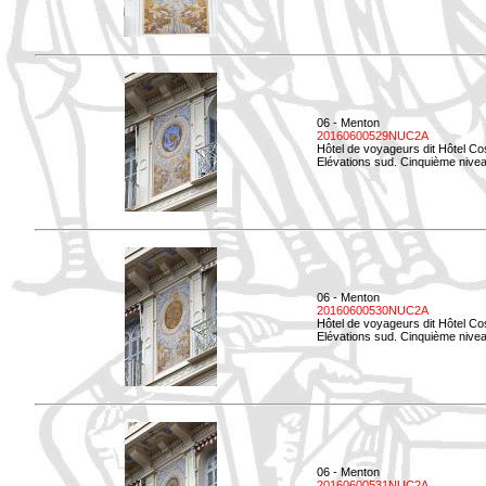
06 - Menton
20160600529NUC2A
Hôtel de voyageurs dit Hôtel Co
Elévations sud. Cinquième nivea
06 - Menton
20160600530NUC2A
Hôtel de voyageurs dit Hôtel Co
Elévations sud. Cinquième nive
06 - Menton
20160600531NUC2A