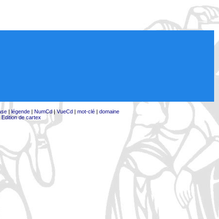
ase
|
légende
|
NumCd
|
VueCd
|
mot-clé
|
domaine
|
Edition de cartex