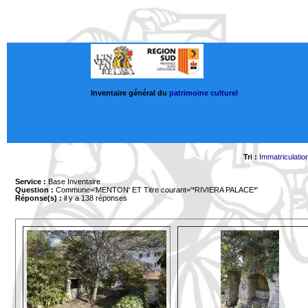
Inventaire général du
patrimoine culturel
Tri :
Immatriculatio
Service :
Base Inventaire
Question :
Commune='MENTON'
ET Titre courant='*RIVIERA PALACE*'
Réponse(s) :
il y a 138 réponses