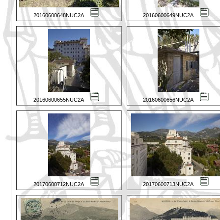
20160600648NUC2A
20160600649NUC2A
20160600655NUC2A
20160600656NUC2A
20170600712NUC2A
20170600713NUC2A