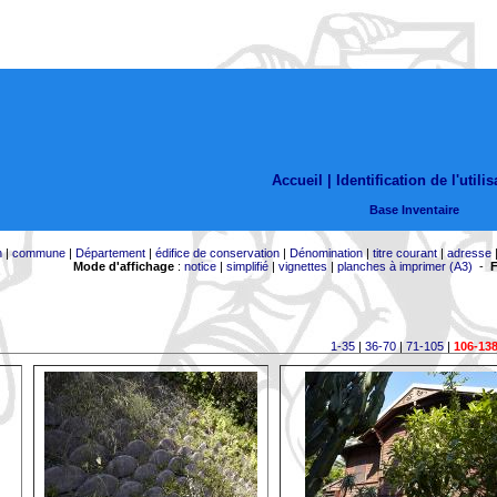
Accueil |
Identification de l'utili
Base Inventaire
n
|
commune
|
Département
|
édifice de conservation
|
Dénomination
|
titre courant
|
adresse
Mode d'affichage
:
notice
|
simplifié
|
vignettes
|
planches à imprimer (A3)
-
F
1-35
|
36-70
|
71-105
|
106-13