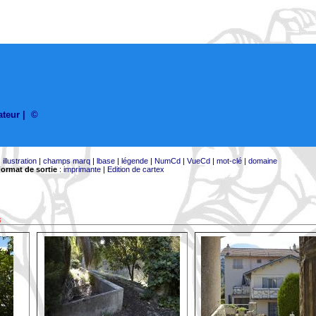
sateur
|
©
|
illustration
|
champs marq
|
lbase
|
légende
|
NumCd
|
VueCd
|
mot-clé
|
domaine
ormat de sortie
:
imprimante
|
Edition de cartex
8