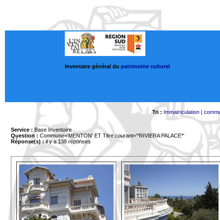
Inventaire général du
patrimoine culturel
Tri :
Immatriculation
|
comm
Service :
Base Inventaire
Question :
Commune='MENTON'
ET Titre courant='*RIVIERA PALACE*'
Réponse(s) :
il y a 138 réponses