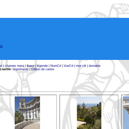
©
on
|
champs marq
|
lbase
|
légende
|
NumCd
|
VueCd
|
mot-clé
|
domaine
 sortie
:
imprimante
|
Edition de cartex