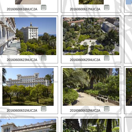
20160600616NUC2A
20160600617NUC2A
20160600623NUC2A
20160600625NUC2A
20160600631NUC2A
20160600632NUC2A