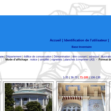
Accueil |
Identification de l'utilisateur
|
Base Inventaire
une
|
Département
|
édifice de conservation
|
Dénomination
|
titre courant
|
adresse
|
illustrati
Mode d'affichage
:
notice
|
simplifié
|
vignettes
|
planches à imprimer (A3)
-
Format de
1-35
|
36-70
|
71-105
|
106-138