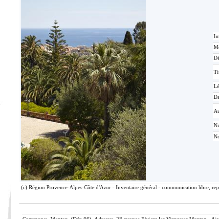
Im
Mé
Dé
Ti
L
Da
Au
N
No
(c) Région Provence-Alpes-Côte d'Azur - Inventaire général - communication libre, rep