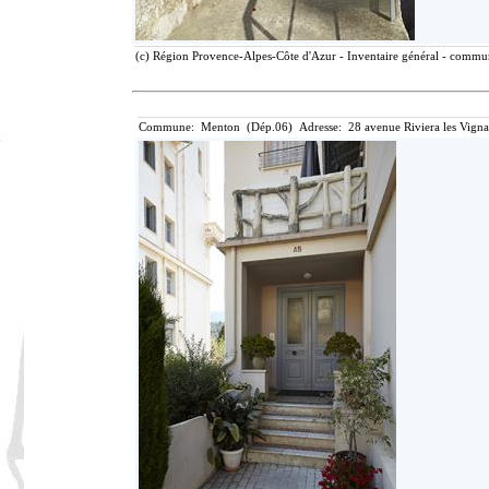
(c) Région Provence-Alpes-Côte d'Azur - Inventaire général - communi
Commune: Menton (Dép.06) Adresse: 28 avenue Riviera les Vigna