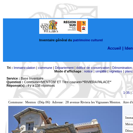
Inventaire général du
patrimoine culturel
Accueil |
Ident
Tri :
Immatriculation
|
commune
|
Département
|
édifice de conservation
|
Dénomination
Mode d'affichage
:
notice
|
simplifié
|
vignettes
|
planc
Service :
Base Inventaire
Question :
Commune='MENTON'
ET Titre courant='*RIVIERA PALACE*'
Réponse(s) :
il y a 138 réponses
1-35
|
Commune: Menton (Dép.06) Adresse: 28 avenue Riviera les Vignasses Menton. Aire d'
Immat
Mérim
Déno