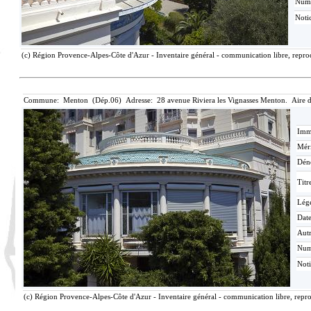
Num
Noti
(c) Région Provence-Alpes-Côte d'Azur - Inventaire général - communication libre, reprod
Commune: Menton (Dép.06) Adresse: 28 avenue Riviera les Vignasses Menton. Aire 
Imma
Méri
Dén
Titr
Lég
Date
Aut
Nu
Not
(c) Région Provence-Alpes-Côte d'Azur - Inventaire général - communication libre, repro