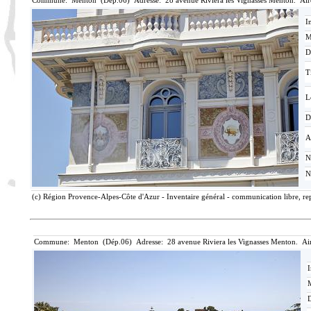
Commune: Menton (Dép.06) Adresse: 28 avenue Riviera les Vignasses Menton. Air
I
M
D
T
L
D
A
N
N
(c) Région Provence-Alpes-Côte d'Azur - Inventaire général - communication libre, rep
Commune: Menton (Dép.06) Adresse: 28 avenue Riviera les Vignasses Menton. Ai
I
M