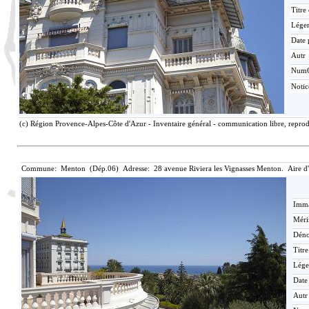
Titre
Lége
Date 
Autr
Num
Noti
(c) Région Provence-Alpes-Côte d'Azur - Inventaire général - communication libre, reprodu
Commune: Menton (Dép.06) Adresse: 28 avenue Riviera les Vignasses Menton. Aire d
Imma
Méri
Déno
Titr
Lége
Date
Autr